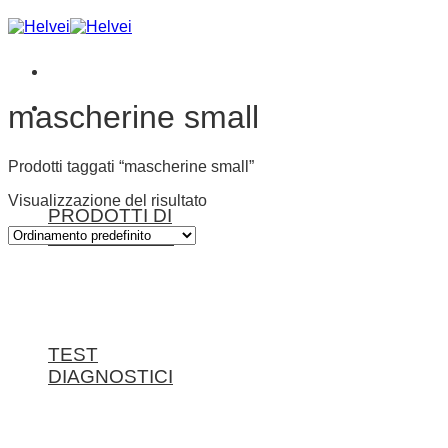
Salta
ai
contenuti
Prodotti
mascherine small
Prodotti taggati “mascherine small”
Visualizzazione del risultato
PRODOTTI DI
PROTEZIONE
TEST
DIAGNOSTICI