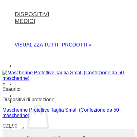
DISPOSITIVI
MEDICI
VISUALIZZA TUTTI I PRODOTTI »
Chi siamo
Contatti
Dicono di noi
+
HAI UNA PARTITA IVA?
Questo
Esaurito
prodotto
Dispositivi di protezione
ha
più
Mascherine Protettive Taglia Small (Confezione da 50
varianti.
mascherine)
Le
opzioni
€
21.90
possono
essere