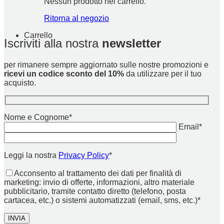
Nessun prodotto nel carrello.
scelte
nella
Ritorna al negozio
pagina
del
Carrello
prodotto
Iscriviti alla nostra
newsletter
per rimanere sempre aggiornato sulle nostre promozioni e
ricevi un codice sconto del 10%
da utilizzare per il tuo
acquisto.
Nome e Cognome*
Email*
Leggi la nostra
Privacy Policy
*
Acconsento al trattamento dei dati per finalità di
marketing: invio di offerte, informazioni, altro materiale
pubblicitario, tramite contatto diretto (telefono, posta
cartacea, etc.) o sistemi automatizzati (email, sms, etc.)*